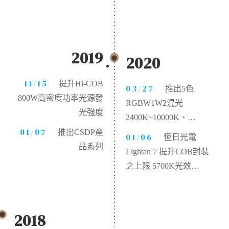
Ra>97、R9>93、R12>87
2019
2020
11/15
提升Hi-COB
03/27
推出5色
800W高密度功率光源發
RGBW1W2混光
光強度
2400K~10000K、
01/07
Ra>96、R9>90
推出CSDP產
01/06
恆日光電
品系列
Lightan 7 提升COB封裝
之上限 5700K光效
>180Lm/W
2018