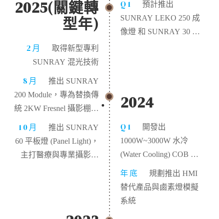
2025(關鍵轉
Q1
預計推出
型年)
SUNRAY LEKO 250 成
像燈 和 SUNRAY 30 軌
道燈系統，將技術下放
2月
取得新型專利
至商業與博物館照明
SUNRAY 混光技術
8月
推出 SUNRAY
200 Module，專為替換傳
2024
統 2KW Fresnel 攝影棚燈
設計
Q1
10月
開發出
推出 SUNRAY
1000W~3000W 水冷
60 平板燈 (Panel Light)，
(Water Cooling) COB 模
主打醫療與專業攝影市
組，解決超高功率散熱
場
年底
規劃推出 HMI
問題
替代產品與鹵素燈模擬
系統